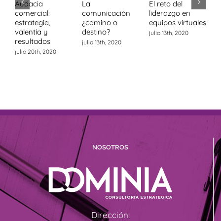
Audacia
La
El reto del
C
comercial:
comunicación
liderazgo en
v
estrategia,
¿camino o
equipos virtuales
c
valentía y
destino?
l
julio 13th, 2020
resultados
julio 13th, 2020
j
julio 20th, 2020
NOSOTROS
Dirección: